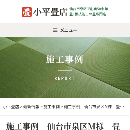
Skip
小平畳店
仙台市泉区で創業50余年
to
畳1級技能士の畳専門店
content
メニュー
施工事例
REPORT
小平畳店
>
最新情報
>
施工事例
>
施工事例 仙台市泉区M様 畳表替え
施工事例 仙台市泉区M様 畳