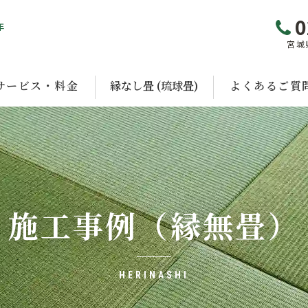
0
年
宮城
サービス・料金
縁なし畳 (琉球畳)
よくあるご質
施工事例（縁無畳）
HERINASHI