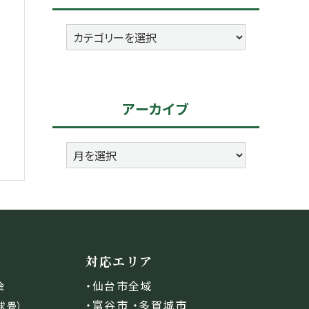
カ
テ
ゴ
リ
アーカイブ
ー
ア
ー
カ
イ
ブ
対応エリア
・仙台市全域
金
・富谷市 ・多賀城市
球畳）