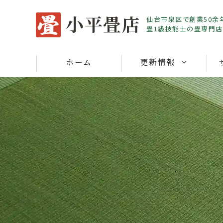
Skip
小平畳店
仙台市泉区で創業50余
to
畳1級技能士の畳専門店
content
ホーム
更新情報