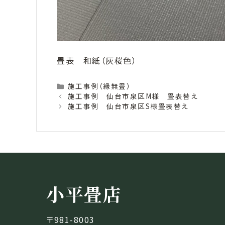
畳表 和紙（灰桜色）
Categories
施工事例（縁無畳）
施工事例 仙台市泉区M様 畳表替え
施工事例 仙台市泉区S様畳表替え
小平畳店
〒981-8003