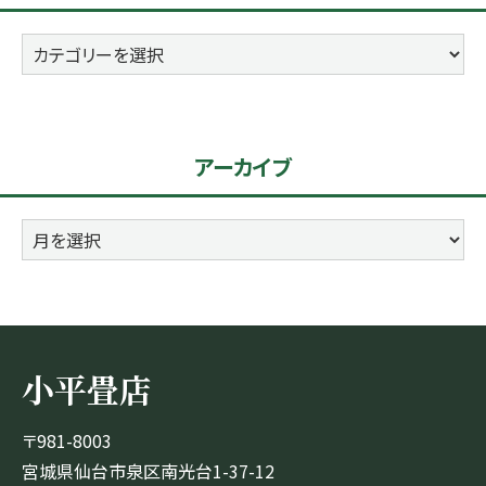
カ
テ
ゴ
リ
アーカイブ
ー
ア
ー
カ
イ
ブ
小平畳店
〒981-8003
宮城県仙台市泉区南光台1-37-12