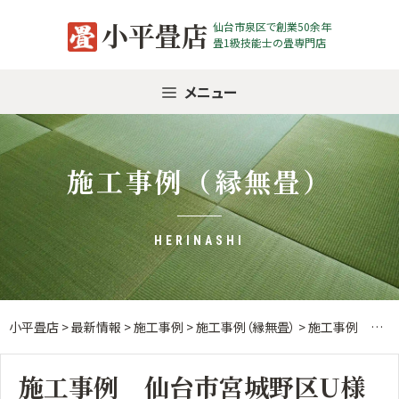
Skip
小平畳店
仙台市泉区で創業50余年
to
畳1級技能士の畳専門店
content
メニュー
施工事例（縁無畳）
HERINASHI
小平畳店
>
最新情報
>
施工事例
>
施工事例（縁無畳）
>
施工事例 仙台市宮城野区U様縁なし畳入替
施工事例 仙台市宮城野区U様