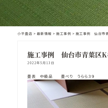
小平畳店
>
最新情報
>
施工事例
>
施工事例 仙台市
施工事例 仙台市青葉区K
2022年5月13日
畳表 中級品 畳べり うらら３９