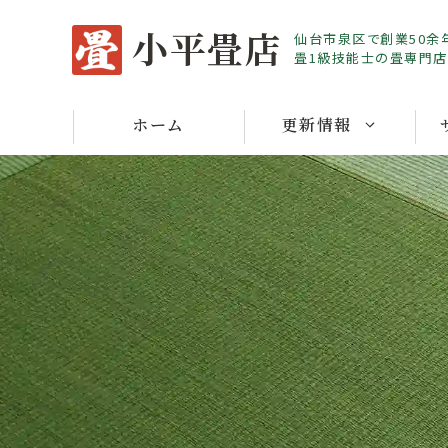
Skip
小平畳店
仙台市泉区で創業50余
to
畳1級技能士の畳専門店
content
ホーム
更新情報