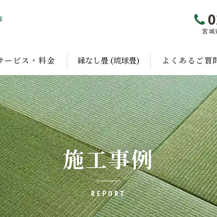
0
年
宮城
サービス・料金
縁なし畳 (琉球畳)
よくあるご質
施工事例
REPORT