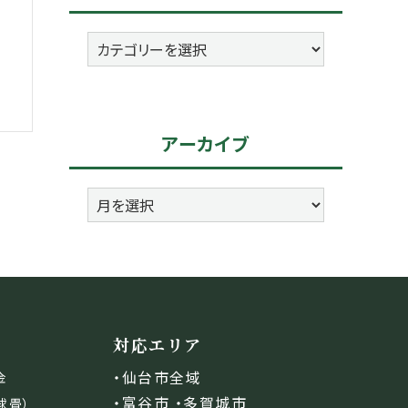
カ
テ
ゴ
リ
アーカイブ
ー
ア
ー
カ
イ
ブ
対応エリア
・仙台市全域
金
・富谷市 ・多賀城市
球畳）