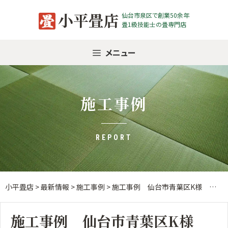
Skip
小平畳店
仙台市泉区で創業50余年
to
畳1級技能士の畳専門店
content
メニュー
施工事例
REPORT
小平畳店
>
最新情報
>
施工事例
>
施工事例 仙台市青葉区K様 畳表替え（和紙）
施工事例 仙台市青葉区K様