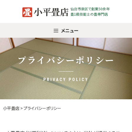
Skip
小平畳店
仙台市泉区で創業50余年
to
畳1級技能士の畳専門店
content
メニュー
プライバシーポリシー
PRIVACY POLICY
小平畳店
>
プライバシーポリシー