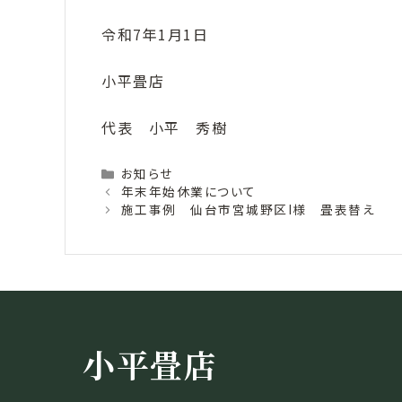
令和7年1月1日
小平畳店
代表 小平 秀樹
Categories
お知らせ
年末年始休業について
施工事例 仙台市宮城野区I様 畳表替え
小平畳店