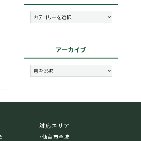
カ
テ
ゴ
リ
アーカイブ
ー
ア
ー
カ
イ
ブ
対応エリア
・仙台市全域
金