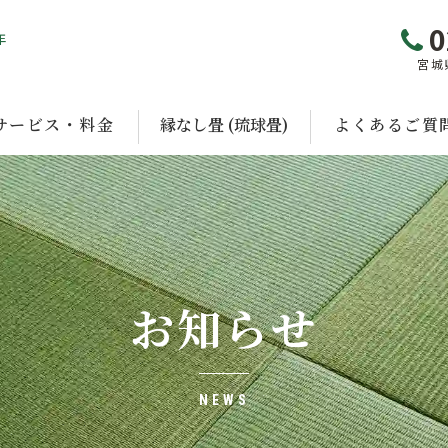
0
年
宮城
サービス・料金
縁なし畳 (琉球畳)
よくあるご質
お知らせ
NEWS