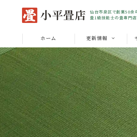
Skip
小平畳店
仙台市泉区で創業50余
to
畳1級技能士の畳専門店
content
ホーム
更新情報