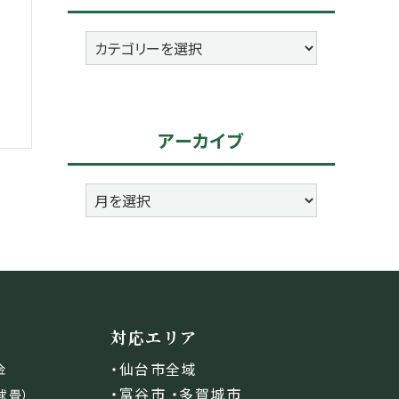
カ
テ
ゴ
リ
アーカイブ
ー
ア
ー
カ
イ
ブ
対応エリア
・仙台市全域
金
・富谷市 ・多賀城市
球畳）