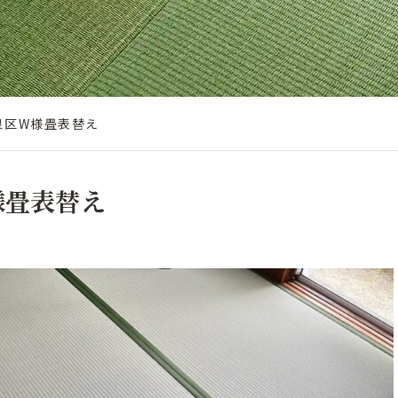
泉区W様畳表替え
様畳表替え