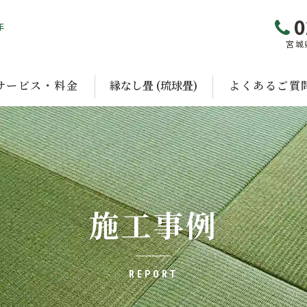
0
年
宮城
サービス・料金
縁なし畳 (琉球畳)
よくあるご質
施工事例
REPORT