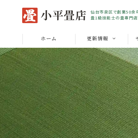
Skip
小平畳店
仙台市泉区で創業50余
to
畳1級技能士の畳専門店
content
ホーム
更新情報