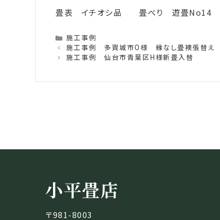
畳表 イチオシ品 畳べり 遊畳No14
Categories
施工事例
施工事例 多賀城市O様 縁なし畳襖張替え
施工事例 仙台市青葉区H様新畳入替
小平畳店
〒981-8003