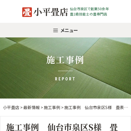
Skip
小平畳店
仙台市泉区で創業50余年
to
畳1級技能士の畳専門店
content
メニュー
施工事例
REPORT
小平畳店
>
最新情報
>
施工事例
>
施工事例 仙台市泉区S様 畳表替え
施工事例 仙台市泉区S様 畳