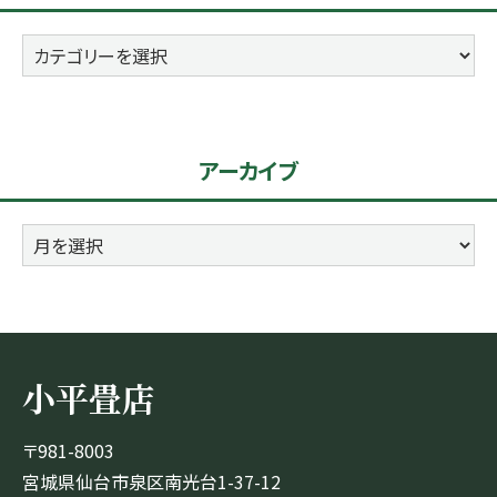
カ
テ
ゴ
リ
アーカイブ
ー
ア
ー
カ
イ
ブ
小平畳店
〒981-8003
宮城県仙台市泉区南光台1-37-12