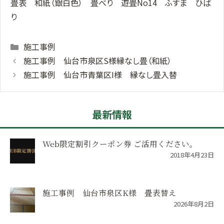
畳表 和紙（銀白色） 畳べり 遊畳No14 ふすま ひば
り
Categories
施工事例
施工事例 仙台市泉区S様縁なし畳（和紙）
施工事例 仙台市青葉区I様 縁なし畳入替
最新情報
Web限定割引クーポン券 ご活用ください。
2018年4月23日
施工事例 仙台市泉区K様 畳表替え
2026年8月2日