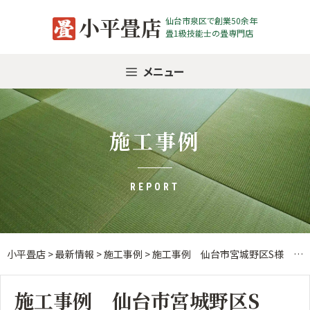
Skip
小平畳店
仙台市泉区で創業50余年
to
畳1級技能士の畳専門店
content
メニュー
施工事例
REPORT
小平畳店
>
最新情報
>
施工事例
>
施工事例 仙台市宮城野区S様 新畳入替襖張替え
施工事例 仙台市宮城野区S