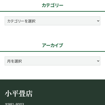
カテゴリー
カ
テ
ゴ
リ
アーカイブ
ー
ア
ー
カ
イ
ブ
小平畳店
〒981-8003