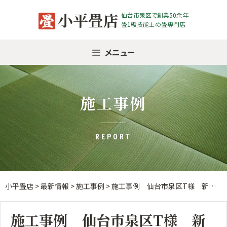
Skip
小平畳店
仙台市泉区で創業50余年
to
畳1級技能士の畳専門店
content
メニュー
施工事例
REPORT
小平畳店
>
最新情報
>
施工事例
>
施工事例 仙台市泉区T様 新畳入替
施工事例 仙台市泉区T様 新