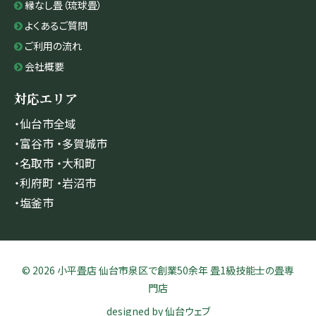
縁なし畳（琉球畳）
よくあるご質問
ご利用の流れ
会社概要
対応エリア
・仙台市全域
・富谷市 ・多賀城市
・名取市 ・大和町
・利府町 ・岩沼市
・塩釜市
© 2026 小平畳店 仙台市泉区で創業50余年 畳1級技能士の畳専
門店
designed by
仙台ウェブ