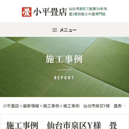
Skip
小平畳店
仙台市泉区で創業50余年
to
畳1級技能士の畳専門店
content
メニュー
施工事例
REPORT
小平畳店
>
最新情報
>
施工事例
>
施工事例 仙台市泉区Y様 畳表替え
施工事例 仙台市泉区Y様 畳