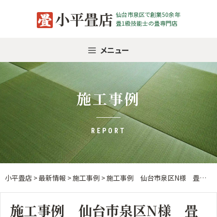
Skip
小平畳店
仙台市泉区で創業50余年
to
畳1級技能士の畳専門店
content
メニュー
施工事例
REPORT
小平畳店
>
最新情報
>
施工事例
>
施工事例 仙台市泉区N様 畳表替え
施工事例 仙台市泉区N様 畳