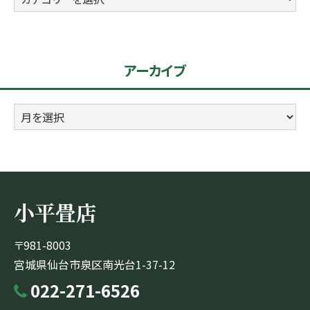
テ
ゴ
リ
アーカイブ
ー
ア
ー
カ
イ
ブ
小平畳店
〒981-8003
宮城県仙台市泉区南光台1-37-12
022-271-6526