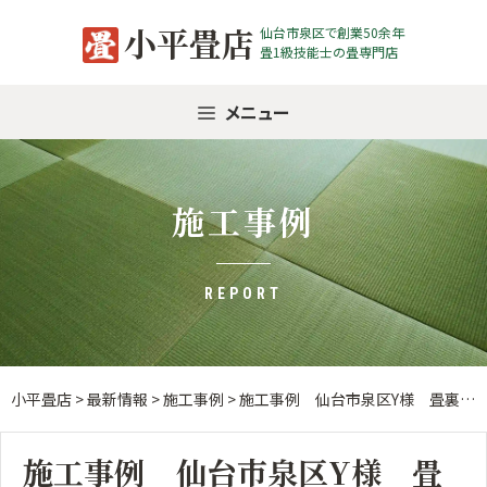
Skip
小平畳店
仙台市泉区で創業50余年
to
畳1級技能士の畳専門店
content
メニュー
施工事例
REPORT
小平畳店
>
最新情報
>
施工事例
>
施工事例 仙台市泉区Y様 畳裏返し
施工事例 仙台市泉区Y様 畳