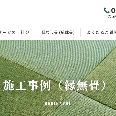
0
年
宮城
サービス・料金
縁なし畳 (琉球畳)
よくあるご質
施工事例（縁無畳）
HERINASHI