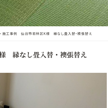
>
施工事例 仙台市若林区K様 縁なし畳入替・襖張替え
様 縁なし畳入替・襖張替え