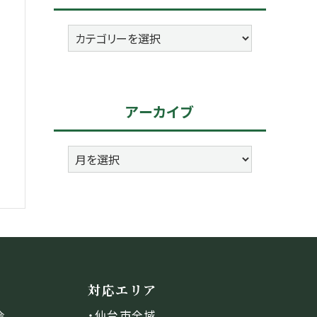
カ
テ
ゴ
リ
アーカイブ
ー
ア
ー
カ
イ
ブ
対応エリア
・仙台市全域
金