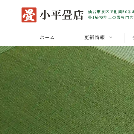
Skip
小平畳店
仙台市泉区で創業50余
to
畳1級技能士の畳専門店
content
ホーム
更新情報