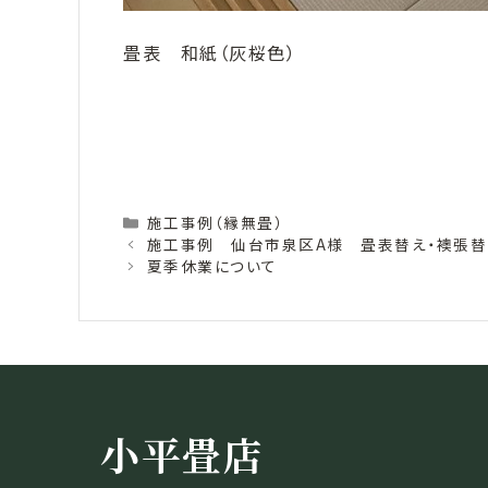
畳表 和紙（灰桜色）
Categories
施工事例（縁無畳）
施工事例 仙台市泉区A様 畳表替え・襖張替
夏季休業について
小平畳店