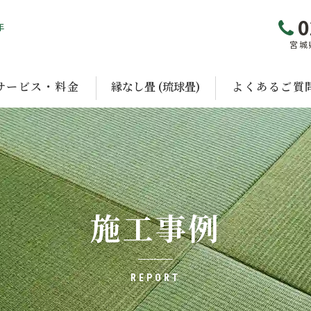
0
年
宮城
サービス・料金
縁なし畳 (琉球畳)
よくあるご質
施工事例
REPORT