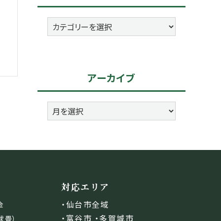
カ
テ
ゴ
リ
アーカイブ
ー
ア
ー
カ
イ
ブ
対応エリア
・仙台市全域
金
・富谷市 ・多賀城市
球畳）