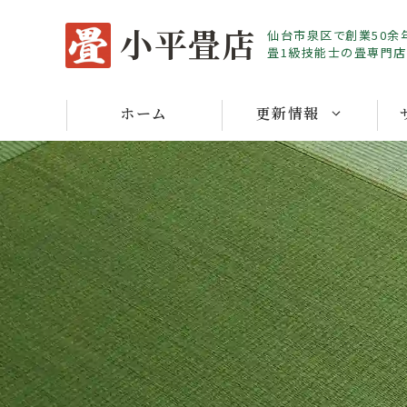
Skip
小平畳店
仙台市泉区で創業50余
to
畳1級技能士の畳専門店
content
ホーム
更新情報