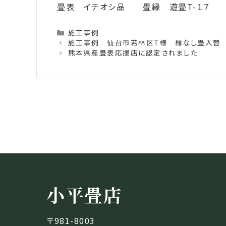
畳表 イチオシ品 畳縁 遊畳T-１７
Categories
施工事例
施工事例 仙台市若林区T様 縁なし畳入替
熊本県産畳表応援店に認定されました
小平畳店
〒981-8003