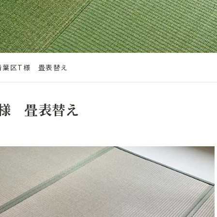
青葉区T様 畳表替え
様 畳表替え