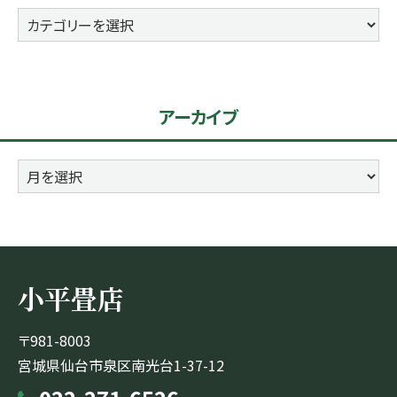
カ
テ
ゴ
リ
アーカイブ
ー
ア
ー
カ
イ
ブ
小平畳店
〒981-8003
宮城県仙台市泉区南光台1-37-12