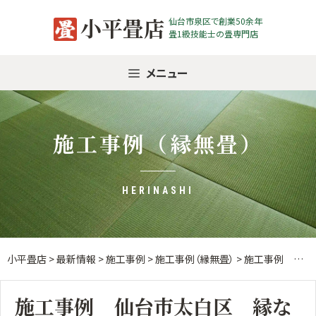
Skip
小平畳店
仙台市泉区で創業50余年
to
畳1級技能士の畳専門店
content
メニュー
施工事例（縁無畳）
HERINASHI
小平畳店
>
最新情報
>
施工事例
>
施工事例（縁無畳）
>
施工事例 仙台市太白区 縁なし畳新畳
施工事例 仙台市太白区 縁な