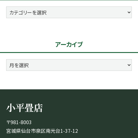
カ
テ
ゴ
リ
アーカイブ
ー
ア
ー
カ
イ
ブ
小平畳店
〒981-8003
宮城県仙台市泉区南光台1-37-12