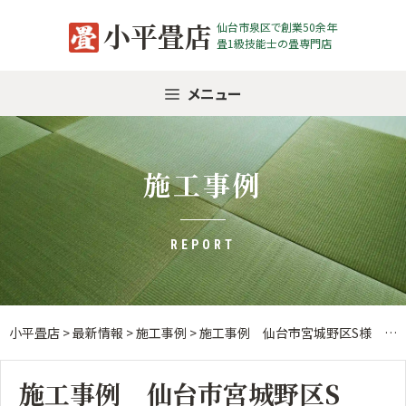
Skip
小平畳店
仙台市泉区で創業50余年
to
畳1級技能士の畳専門店
content
メニュー
施工事例
REPORT
小平畳店
>
最新情報
>
施工事例
>
施工事例 仙台市宮城野区S様 畳表替え
施工事例 仙台市宮城野区S