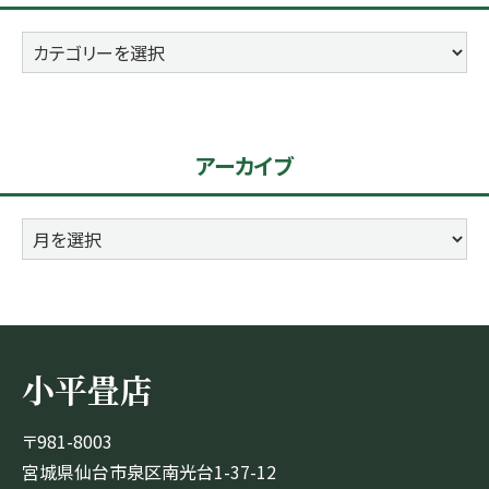
カ
テ
ゴ
リ
アーカイブ
ー
ア
ー
カ
イ
ブ
小平畳店
〒981-8003
宮城県仙台市泉区南光台1-37-12