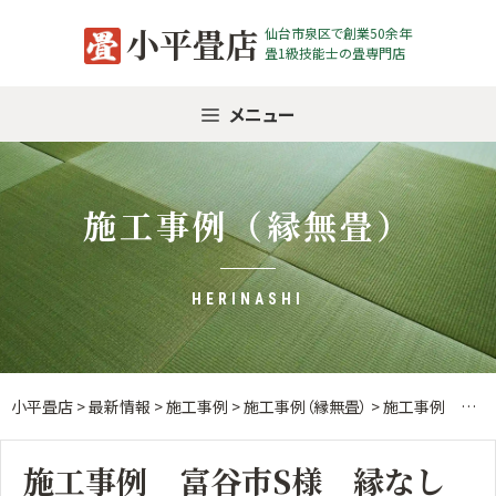
Skip
小平畳店
仙台市泉区で創業50余年
to
畳1級技能士の畳専門店
content
メニュー
施工事例（縁無畳）
HERINASHI
小平畳店
>
最新情報
>
施工事例
>
施工事例（縁無畳）
>
施工事例 富谷市S様 縁なし畳入替
施工事例 富谷市S様 縁なし