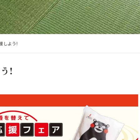
援しよう!
う!