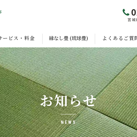
0
年
宮城
サービス・料金
縁なし畳 (琉球畳)
よくあるご質
お知らせ
NEWS