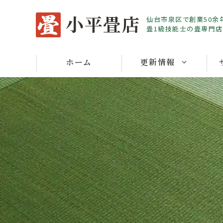
Skip
小平畳店
仙台市泉区で創業50余
to
畳1級技能士の畳専門店
content
ホーム
更新情報