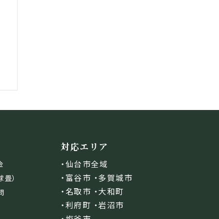
対応エリア
・仙台市全域
金
・富谷市 ・多賀城市
球畳）
・名取市 ・大和町
問
・利府町 ・岩沼市
・塩釜市