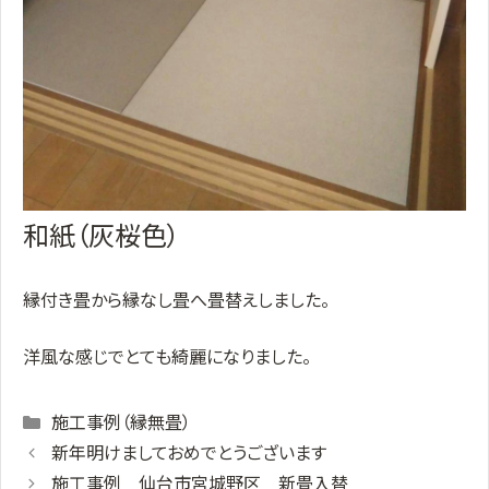
和紙（灰桜色）
縁付き畳から縁なし畳へ畳替えしました。
洋風な感じでとても綺麗になりました。
Categories
施工事例（縁無畳）
新年明けましておめでとうございます
施工事例 仙台市宮城野区 新畳入替