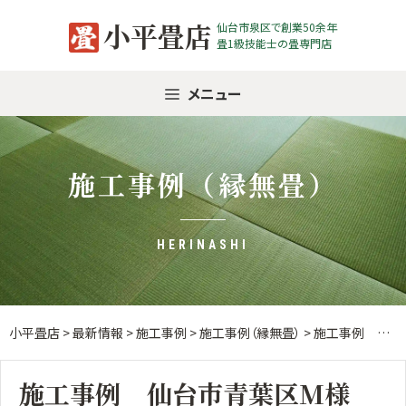
Skip
小平畳店
仙台市泉区で創業50余年
to
畳1級技能士の畳専門店
content
メニュー
施工事例（縁無畳）
HERINASHI
小平畳店
>
最新情報
>
施工事例
>
施工事例（縁無畳）
>
施工事例 仙台市青葉区M様 縁なし畳入替
施工事例 仙台市青葉区M様