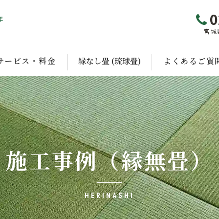
0
年
宮城
サービス・料金
縁なし畳 (琉球畳)
よくあるご質
施工事例（縁無畳）
HERINASHI