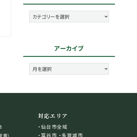
カ
テ
ゴ
リ
アーカイブ
ー
ア
ー
カ
イ
ブ
対応エリア
・仙台市全域
金
・富谷市 ・多賀城市
球畳）