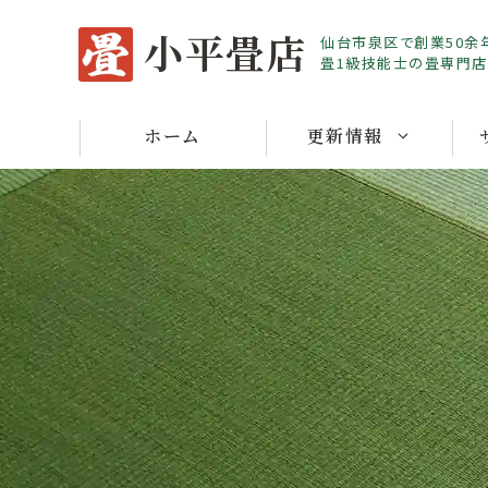
Skip
小平畳店
仙台市泉区で創業50余
to
畳1級技能士の畳専門店
content
ホーム
更新情報