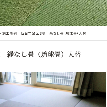
>
施工事例 仙台市泉区Ｓ様 縁なし畳（琉球畳）入替
様 縁なし畳（琉球畳）入替