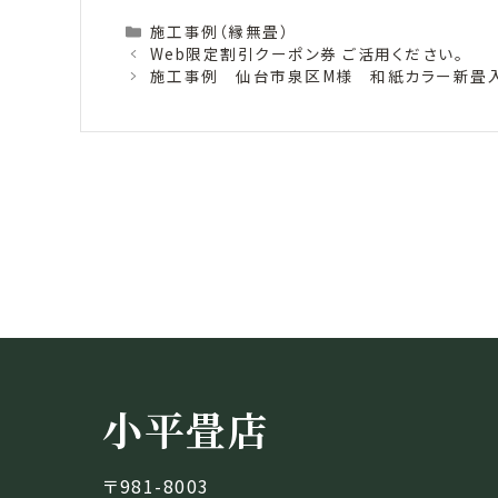
Categories
施工事例（縁無畳）
Web限定割引クーポン券 ご活用ください。
施工事例 仙台市泉区M様 和紙カラー新畳
小平畳店
〒981-8003