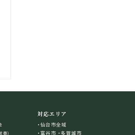
対応エリア
・仙台市全域
金
・富谷市 ・多賀城市
球畳）