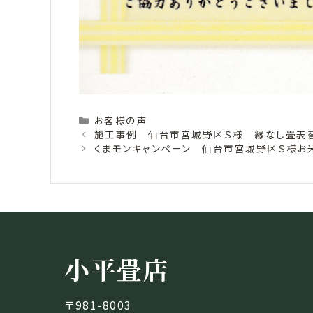
Categories
お客様の声
施工事例 仙台市宮城野区Ｓ様 縁なし畳表
くまモンキャンペーン 仙台市宮城野区Ｓ様お
小平畳店
〒981-8003