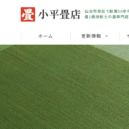
Skip
小平畳店
仙台市泉区で創業50余
to
畳1級技能士の畳専門店
content
ホーム
更新情報