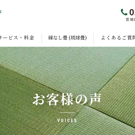
0
年
宮城
サービス・料金
縁なし畳 (琉球畳)
よくあるご質
お客様の声
VOICES