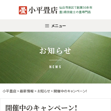
Skip
小平畳店
仙台市泉区で創業50余年
to
畳1級技能士の畳専門店
content
メニュー
お知らせ
NEWS
小平畳店
>
最新情報
>
お知らせ
>
開催中のキャンペーン!
開催中のキャンペーン!